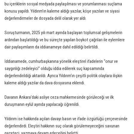
bu içeriklerin sosyal medyada paylaşılması ve yorumlanması suçlama
konusu yapıldı. Yıldırım’ın kaleme aldığı yazılar, köşe yazıları ve siyasi
değerlendirmeler de dosyada delil olarak yer aldı.
Soruşturmanın, 2025 yılı mart ayında başlayan toplumsal gelişmelerin
ardından başlatıldığı ve bu süreçte yapılan boykot çağrıları ile eylemlere
dair paylaşımların da iddianameye dahil edildiği belirtildi.
İddianamede, cumhurbaşkanına yönelik eleştirel ifadelerin “onur ve
saygınlığı zedeleyici” olduğu iddia edilerek suç kapsamında
değerlendirildiği aktarıldı. Ayrıca Yıldırım’ın çeşitli politik olaylara ilişkin
kaleme aldığı yazılar da dava dosyasına eklendi.
Davanın Ankara’daki asliye ceza mahkemesinde görüleceği ve ilk
duruşmanın eylül ayında yapılacağı öğrenildi.
Yıldırım ise hakkında açılan davayı basın ve ifade özgürlüğü çerçevesinde
değerlendirdi. Eleştiri hakkının suç olarak görülemeyeceğini savunan
gazeteci, yazmaya devam edeceğini belirtti.