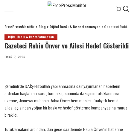
FreePressMonitör
>
Blog
>
Dijital Baskı & Dezenformasyon
>
Gazeteci Rabia Önver ve Ailesi Hedef Gösterildi
Dijital Baskı & Dezenformasyon
Gazeteci Rabia Önver ve Ailesi Hedef Gösterildi
Ocak 7, 2026
Şemdinli’de DAİŞ-Hizbullah yapılanmasına dair yayımlanan haberlerin
ardından başlatılan soruşturma kapsamında iki kişinin tutuklanması
üzerine, Jinnews muhabiri Rabia Önver hem mesleki faaliyeti hem de
ailesi açısından yoğun bir baskı ve hedef gösterme kampanyasına maruz
bırakıldı.
Tutuklamaların ardından, dün gece saatlerinde Rabia Önver’in haberine