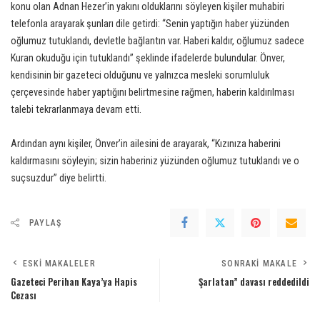
konu olan Adnan Hezer’in yakını olduklarını söyleyen kişiler muhabiri
telefonla arayarak şunları dile getirdi: “Senin yaptığın haber yüzünden
oğlumuz tutuklandı, devletle bağlantın var. Haberi kaldır, oğlumuz sadece
Kuran okuduğu için tutuklandı” şeklinde ifadelerde bulundular. Önver,
kendisinin bir gazeteci olduğunu ve yalnızca mesleki sorumluluk
çerçevesinde haber yaptığını belirtmesine rağmen, haberin kaldırılması
talebi tekrarlanmaya devam etti.
Ardından aynı kişiler, Önver’in ailesini de arayarak, “Kızınıza haberini
kaldırmasını söyleyin; sizin haberiniz yüzünden oğlumuz tutuklandı ve o
suçsuzdur” diye belirtti.
PAYLAŞ
ESKI MAKALELER
SONRAKI MAKALE
Gazeteci Perihan Kaya’ya Hapis
Şarlatan” davası reddedildi
Cezası